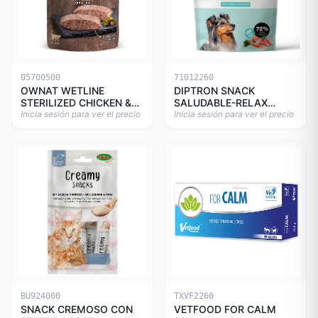
05700500
71012260
OWNAT WETLINE
DIPTRON SNACK
STERILIZED CHICKEN &
SALUDABLE-RELAX
TURKEY CAT 85gr
Inicia sesión para ver el precio
150GR
Inicia sesión para ver el precio
BU924000
TXVF2260
SNACK CREMOSO CON
VETFOOD FOR CALM