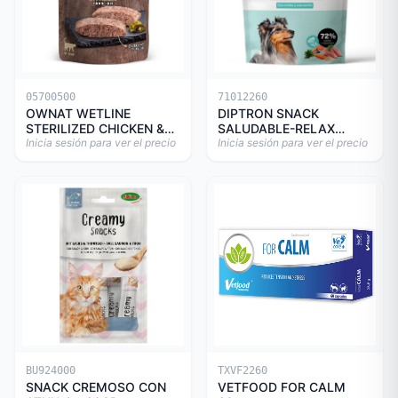
05700500
71012260
OWNAT WETLINE
DIPTRON SNACK
STERILIZED CHICKEN &
SALUDABLE-RELAX
TURKEY CAT 85gr
Inicia sesión para ver el precio
150GR
Inicia sesión para ver el precio
BU924000
TXVF2260
SNACK CREMOSO CON
VETFOOD FOR CALM