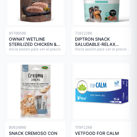
05700500
71012260
OWNAT WETLINE
DIPTRON SNACK
STERILIZED CHICKEN &
SALUDABLE-RELAX
TURKEY CAT 85gr
Inicia sesión para ver el precio
150GR
Inicia sesión para ver el precio
BU924000
TXVF2260
SNACK CREMOSO CON
VETFOOD FOR CALM