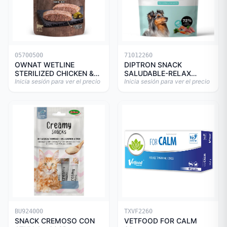
05700500
71012260
OWNAT WETLINE
DIPTRON SNACK
STERILIZED CHICKEN &
SALUDABLE-RELAX
TURKEY CAT 85gr
Inicia sesión para ver el precio
150GR
Inicia sesión para ver el precio
BU924000
TXVF2260
SNACK CREMOSO CON
VETFOOD FOR CALM