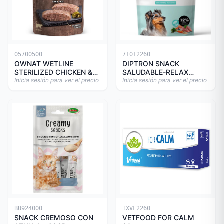
05700500
71012260
OWNAT WETLINE
DIPTRON SNACK
STERILIZED CHICKEN &
SALUDABLE-RELAX
TURKEY CAT 85gr
Inicia sesión para ver el precio
150GR
Inicia sesión para ver el precio
BU924000
TXVF2260
SNACK CREMOSO CON
VETFOOD FOR CALM