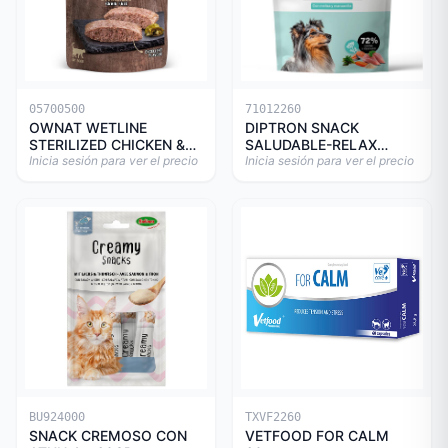
05700500
71012260
OWNAT WETLINE
DIPTRON SNACK
STERILIZED CHICKEN &
SALUDABLE-RELAX
TURKEY CAT 85gr
Inicia sesión para ver el precio
150GR
Inicia sesión para ver el precio
BU924000
TXVF2260
SNACK CREMOSO CON
VETFOOD FOR CALM