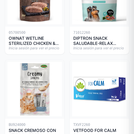
05700500
71012260
OWNAT WETLINE
DIPTRON SNACK
STERILIZED CHICKEN &
SALUDABLE-RELAX
TURKEY CAT 85gr
Inicia sesión para ver el precio
150GR
Inicia sesión para ver el precio
BU924000
TXVF2260
SNACK CREMOSO CON
VETFOOD FOR CALM