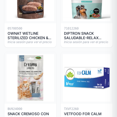
05700500
71012260
OWNAT WETLINE
DIPTRON SNACK
STERILIZED CHICKEN &
SALUDABLE-RELAX
TURKEY CAT 85gr
Inicia sesión para ver el precio
150GR
Inicia sesión para ver el precio
BU924000
TXVF2260
SNACK CREMOSO CON
VETFOOD FOR CALM