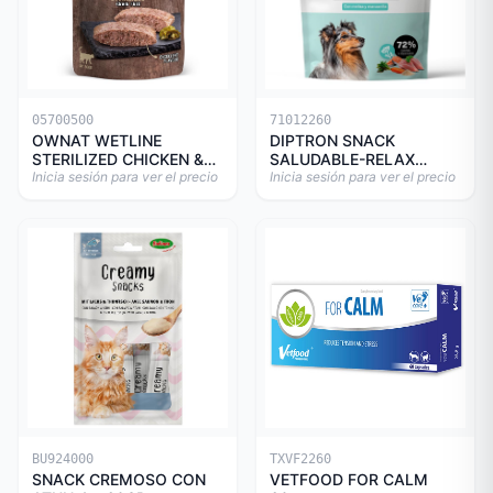
05700500
71012260
OWNAT WETLINE
DIPTRON SNACK
STERILIZED CHICKEN &
SALUDABLE-RELAX
TURKEY CAT 85gr
Inicia sesión para ver el precio
150GR
Inicia sesión para ver el precio
BU924000
TXVF2260
SNACK CREMOSO CON
VETFOOD FOR CALM