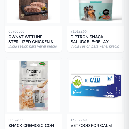
05700500
71012260
OWNAT WETLINE
DIPTRON SNACK
STERILIZED CHICKEN &
SALUDABLE-RELAX
TURKEY CAT 85gr
Inicia sesión para ver el precio
150GR
Inicia sesión para ver el precio
BU924000
TXVF2260
SNACK CREMOSO CON
VETFOOD FOR CALM