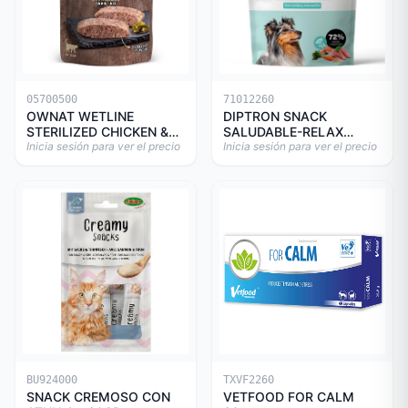
05700500
71012260
OWNAT WETLINE
DIPTRON SNACK
STERILIZED CHICKEN &
SALUDABLE-RELAX
TURKEY CAT 85gr
Inicia sesión para ver el precio
150GR
Inicia sesión para ver el precio
BU924000
TXVF2260
SNACK CREMOSO CON
VETFOOD FOR CALM