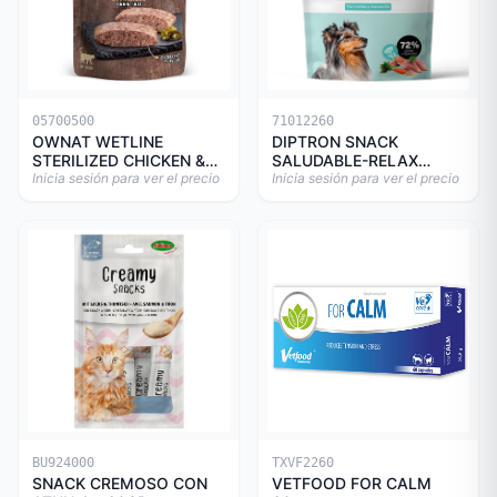
05700500
71012260
OWNAT WETLINE
DIPTRON SNACK
STERILIZED CHICKEN &
SALUDABLE-RELAX
TURKEY CAT 85gr
Inicia sesión para ver el precio
150GR
Inicia sesión para ver el precio
BU924000
TXVF2260
SNACK CREMOSO CON
VETFOOD FOR CALM