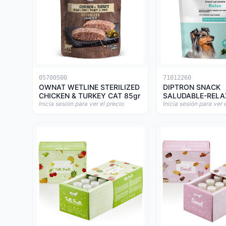
05700500
71012260
OWNAT WETLINE STERILIZED
DIPTRON SNACK
CHICKEN & TURKEY CAT 85gr
SALUDABLE-RELA
Inicia sesión para ver el precio
Inicia sesión para ver 