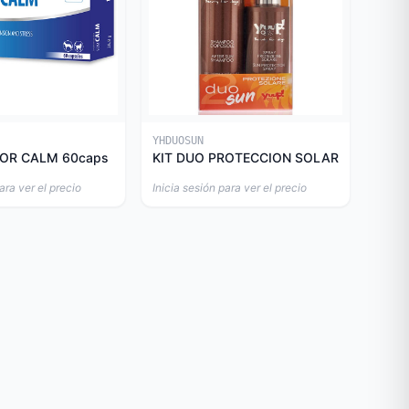
YHDUOSUN
OR CALM 60caps
KIT DUO PROTECCION SOLAR
ara ver el precio
Inicia sesión para ver el precio