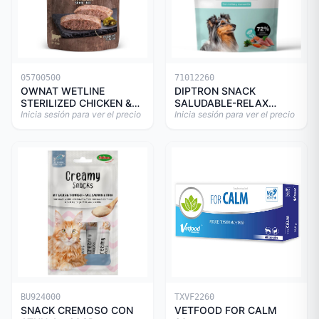
05700500
71012260
OWNAT WETLINE
DIPTRON SNACK
STERILIZED CHICKEN &
SALUDABLE-RELAX
TURKEY CAT 85gr
Inicia sesión para ver el precio
150GR
Inicia sesión para ver el precio
BU924000
TXVF2260
SNACK CREMOSO CON
VETFOOD FOR CALM