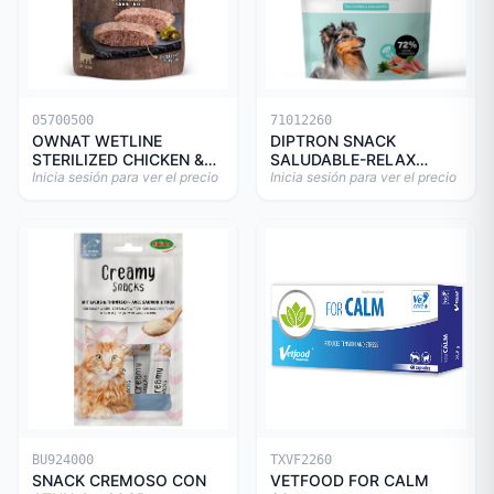
05700500
71012260
OWNAT WETLINE
DIPTRON SNACK
STERILIZED CHICKEN &
SALUDABLE-RELAX
TURKEY CAT 85gr
Inicia sesión para ver el precio
150GR
Inicia sesión para ver el precio
BU924000
TXVF2260
SNACK CREMOSO CON
VETFOOD FOR CALM