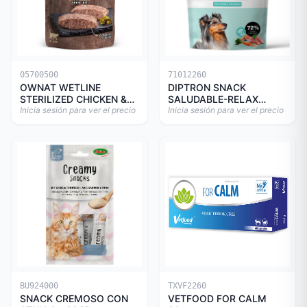
05700500
71012260
OWNAT WETLINE
DIPTRON SNACK
STERILIZED CHICKEN &
SALUDABLE-RELAX
TURKEY CAT 85gr
Inicia sesión para ver el precio
150GR
Inicia sesión para ver el precio
BU924000
TXVF2260
SNACK CREMOSO CON
VETFOOD FOR CALM