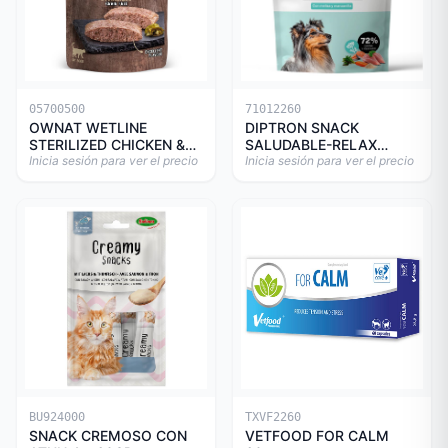
05700500
71012260
OWNAT WETLINE
DIPTRON SNACK
STERILIZED CHICKEN &
SALUDABLE-RELAX
TURKEY CAT 85gr
Inicia sesión para ver el precio
150GR
Inicia sesión para ver el precio
BU924000
TXVF2260
SNACK CREMOSO CON
VETFOOD FOR CALM