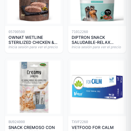
05700500
71012260
OWNAT WETLINE
DIPTRON SNACK
STERILIZED CHICKEN &
SALUDABLE-RELAX
TURKEY CAT 85gr
Inicia sesión para ver el precio
150GR
Inicia sesión para ver el precio
BU924000
TXVF2260
SNACK CREMOSO CON
VETFOOD FOR CALM