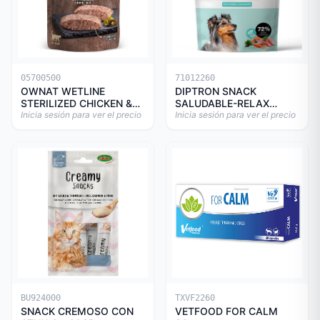
05700500
71012260
OWNAT WETLINE
DIPTRON SNACK
STERILIZED CHICKEN &
SALUDABLE-RELAX
TURKEY CAT 85gr
Inicia sesión para ver el precio
150GR
Inicia sesión para ver el precio
BU924000
TXVF2260
SNACK CREMOSO CON
VETFOOD FOR CALM