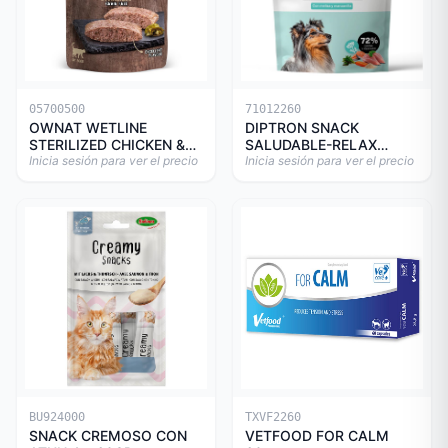
05700500
71012260
OWNAT WETLINE
DIPTRON SNACK
STERILIZED CHICKEN &
SALUDABLE-RELAX
TURKEY CAT 85gr
Inicia sesión para ver el precio
150GR
Inicia sesión para ver el precio
BU924000
TXVF2260
SNACK CREMOSO CON
VETFOOD FOR CALM