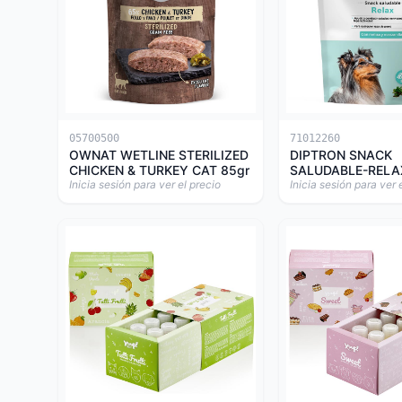
05700500
71012260
OWNAT WETLINE STERILIZED
DIPTRON SNACK
CHICKEN & TURKEY CAT 85gr
SALUDABLE-RELA
Inicia sesión para ver el precio
Inicia sesión para ver 