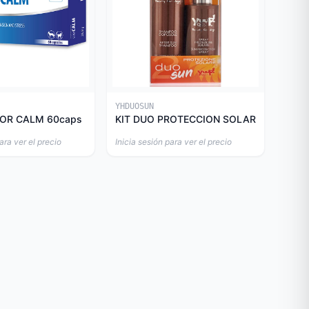
YHDUOSUN
OR CALM 60caps
KIT DUO PROTECCION SOLAR
ara ver el precio
Inicia sesión para ver el precio