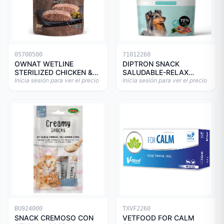
05700500
71012260
OWNAT WETLINE
DIPTRON SNACK
STERILIZED CHICKEN &
SALUDABLE-RELAX
TURKEY CAT 85gr
Inicia sesión para ver el precio
150GR
Inicia sesión para ver el precio
BU924000
TXVF2260
SNACK CREMOSO CON
VETFOOD FOR CALM