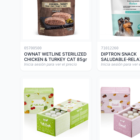
05700500
71012260
OWNAT WETLINE STERILIZED
DIPTRON SNACK
CHICKEN & TURKEY CAT 85gr
SALUDABLE-RELA
Inicia sesión para ver el precio
Inicia sesión para ver 