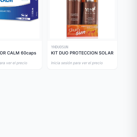
YHDUOSUN
OR CALM 60caps
KIT DUO PROTECCION SOLAR
ara ver el precio
Inicia sesión para ver el precio