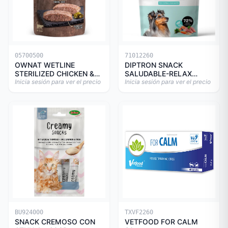
05700500
71012260
OWNAT WETLINE
DIPTRON SNACK
STERILIZED CHICKEN &
SALUDABLE-RELAX
TURKEY CAT 85gr
Inicia sesión para ver el precio
150GR
Inicia sesión para ver el precio
BU924000
TXVF2260
SNACK CREMOSO CON
VETFOOD FOR CALM