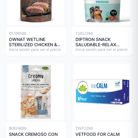
05700500
71012260
OWNAT WETLINE
DIPTRON SNACK
STERILIZED CHICKEN &
SALUDABLE-RELAX
TURKEY CAT 85gr
Inicia sesión para ver el precio
150GR
Inicia sesión para ver el precio
BU924000
TXVF2260
SNACK CREMOSO CON
VETFOOD FOR CALM