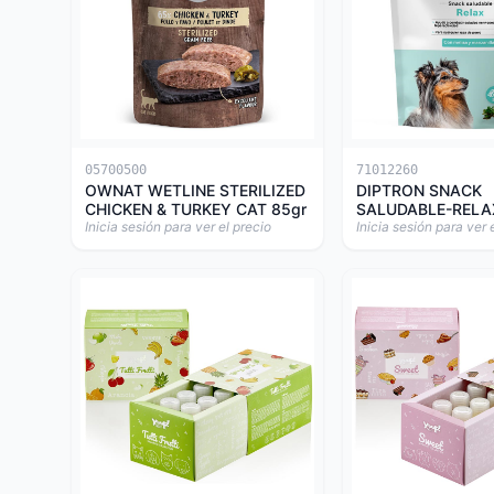
05700500
71012260
OWNAT WETLINE STERILIZED
DIPTRON SNACK
CHICKEN & TURKEY CAT 85gr
SALUDABLE-RELA
Inicia sesión para ver el precio
Inicia sesión para ver 