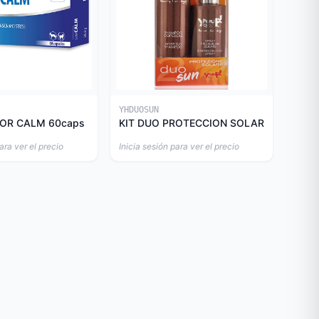
YHDUOSUN
OR CALM 60caps
KIT DUO PROTECCION SOLAR
ara ver el precio
Inicia sesión para ver el precio