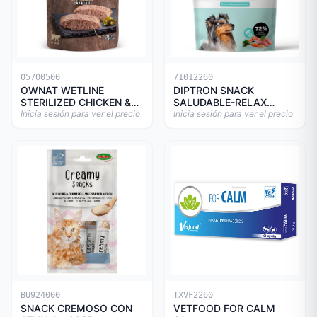
05700500
71012260
OWNAT WETLINE
DIPTRON SNACK
STERILIZED CHICKEN &
SALUDABLE-RELAX
TURKEY CAT 85gr
Inicia sesión para ver el precio
150GR
Inicia sesión para ver el precio
BU924000
TXVF2260
SNACK CREMOSO CON
VETFOOD FOR CALM