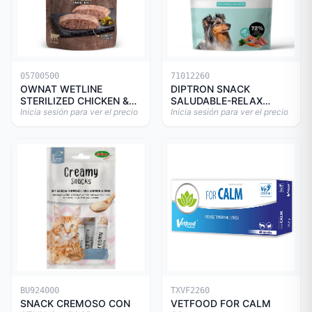
05700500
71012260
OWNAT WETLINE
DIPTRON SNACK
STERILIZED CHICKEN &
SALUDABLE-RELAX
TURKEY CAT 85gr
Inicia sesión para ver el precio
150GR
Inicia sesión para ver el precio
BU924000
TXVF2260
SNACK CREMOSO CON
VETFOOD FOR CALM