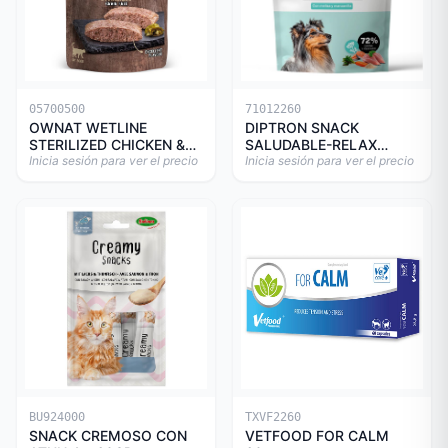
05700500
71012260
OWNAT WETLINE
DIPTRON SNACK
STERILIZED CHICKEN &
SALUDABLE-RELAX
TURKEY CAT 85gr
Inicia sesión para ver el precio
150GR
Inicia sesión para ver el precio
BU924000
TXVF2260
SNACK CREMOSO CON
VETFOOD FOR CALM