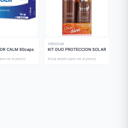
YHDUOSUN
OR CALM 60caps
KIT DUO PROTECCION SOLAR
ara ver el precio
Inicia sesión para ver el precio