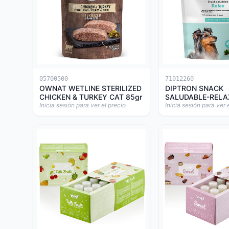
05700500
71012260
OWNAT WETLINE STERILIZED
DIPTRON SNACK
CHICKEN & TURKEY CAT 85gr
SALUDABLE-RELA
Inicia sesión para ver el precio
Inicia sesión para ver 