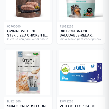
05700500
71012260
OWNAT WETLINE
DIPTRON SNACK
STERILIZED CHICKEN &
SALUDABLE-RELAX
TURKEY CAT 85gr
Inicia sesión para ver el precio
150GR
Inicia sesión para ver el precio
BU924000
TXVF2260
SNACK CREMOSO CON
VETFOOD FOR CALM