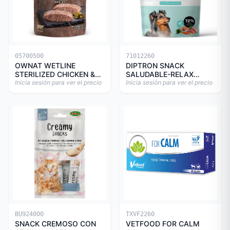
05700500
71012260
OWNAT WETLINE
DIPTRON SNACK
STERILIZED CHICKEN &
SALUDABLE-RELAX
TURKEY CAT 85gr
Inicia sesión para ver el precio
150GR
Inicia sesión para ver el precio
BU924000
TXVF2260
SNACK CREMOSO CON
VETFOOD FOR CALM