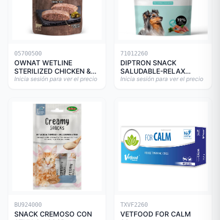
05700500
71012260
OWNAT WETLINE
DIPTRON SNACK
STERILIZED CHICKEN &
SALUDABLE-RELAX
TURKEY CAT 85gr
Inicia sesión para ver el precio
150GR
Inicia sesión para ver el precio
BU924000
TXVF2260
SNACK CREMOSO CON
VETFOOD FOR CALM