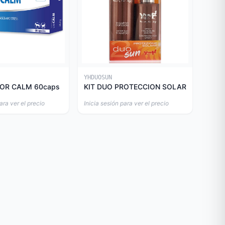
YHDUOSUN
OR CALM 60caps
KIT DUO PROTECCION SOLAR
ara ver el precio
Inicia sesión para ver el precio