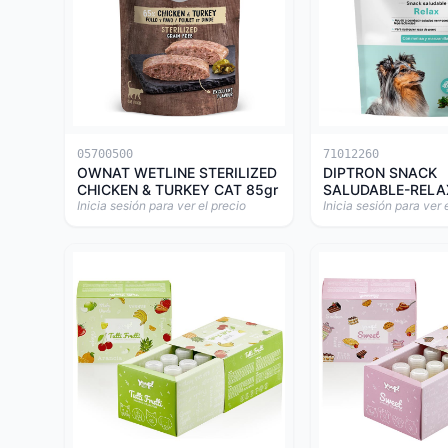
05700500
71012260
OWNAT WETLINE STERILIZED
DIPTRON SNACK
CHICKEN & TURKEY CAT 85gr
SALUDABLE-RELA
Inicia sesión para ver el precio
Inicia sesión para ver 