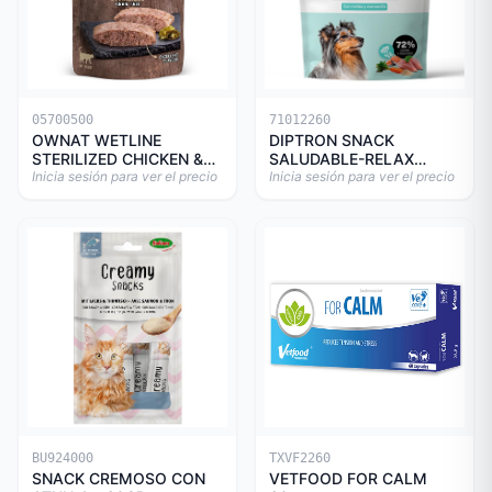
05700500
71012260
OWNAT WETLINE
DIPTRON SNACK
STERILIZED CHICKEN &
SALUDABLE-RELAX
TURKEY CAT 85gr
Inicia sesión para ver el precio
150GR
Inicia sesión para ver el precio
BU924000
TXVF2260
SNACK CREMOSO CON
VETFOOD FOR CALM