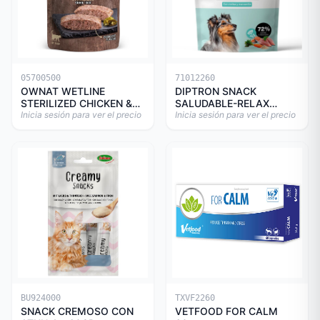
05700500
71012260
OWNAT WETLINE
DIPTRON SNACK
STERILIZED CHICKEN &
SALUDABLE-RELAX
TURKEY CAT 85gr
Inicia sesión para ver el precio
150GR
Inicia sesión para ver el precio
BU924000
TXVF2260
SNACK CREMOSO CON
VETFOOD FOR CALM