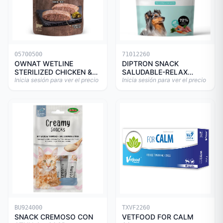
05700500
71012260
OWNAT WETLINE
DIPTRON SNACK
STERILIZED CHICKEN &
SALUDABLE-RELAX
TURKEY CAT 85gr
Inicia sesión para ver el precio
150GR
Inicia sesión para ver el precio
BU924000
TXVF2260
SNACK CREMOSO CON
VETFOOD FOR CALM