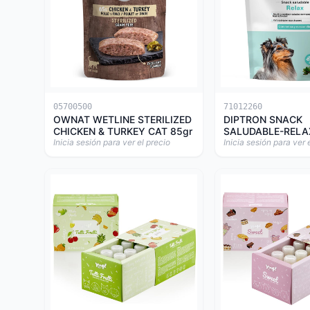
05700500
71012260
OWNAT WETLINE STERILIZED
DIPTRON SNACK
CHICKEN & TURKEY CAT 85gr
SALUDABLE-RELA
Inicia sesión para ver el precio
Inicia sesión para ver 