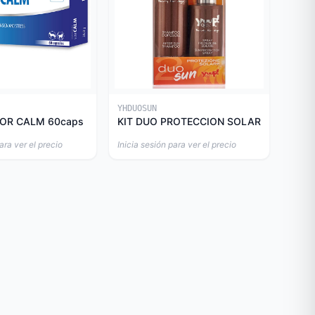
YHDUOSUN
OR CALM 60caps
KIT DUO PROTECCION SOLAR
ara ver el precio
Inicia sesión para ver el precio