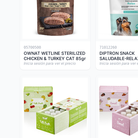
05700500
71012260
OWNAT WETLINE STERILIZED
DIPTRON SNACK
CHICKEN & TURKEY CAT 85gr
SALUDABLE-RELA
Inicia sesión para ver el precio
Inicia sesión para ver 