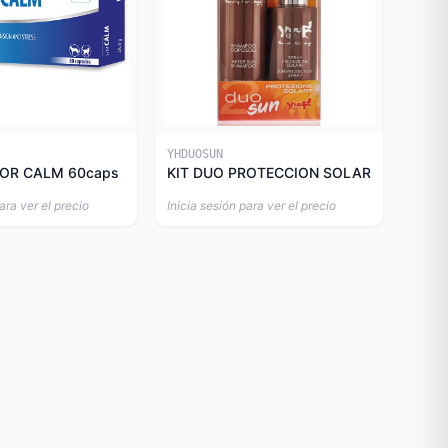
YHDUOSUN
OR CALM 60caps
KIT DUO PROTECCION SOLAR
ara ver el precio
Inicia sesión para ver el precio