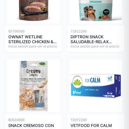
05700500
71012260
OWNAT WETLINE
DIPTRON SNACK
STERILIZED CHICKEN &
SALUDABLE-RELAX
TURKEY CAT 85gr
Inicia sesión para ver el precio
150GR
Inicia sesión para ver el precio
BU924000
TXVF2260
SNACK CREMOSO CON
VETFOOD FOR CALM