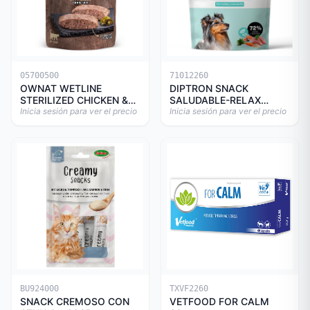
05700500
71012260
OWNAT WETLINE
DIPTRON SNACK
STERILIZED CHICKEN &
SALUDABLE-RELAX
TURKEY CAT 85gr
Inicia sesión para ver el precio
150GR
Inicia sesión para ver el precio
BU924000
TXVF2260
SNACK CREMOSO CON
VETFOOD FOR CALM