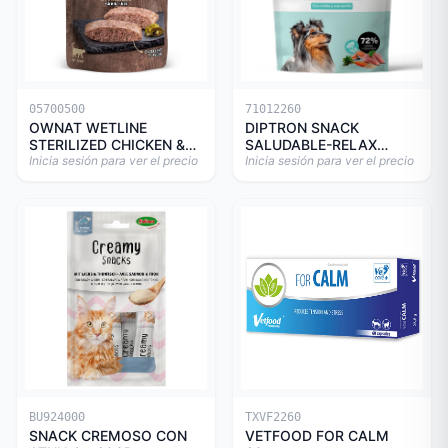
05700500
71012260
OWNAT WETLINE
DIPTRON SNACK
STERILIZED CHICKEN &
SALUDABLE-RELAX
TURKEY CAT 85gr
Inicia sesión para ver el precio
150GR
Inicia sesión para ver el precio
BU924000
TXVF2260
SNACK CREMOSO CON
VETFOOD FOR CALM