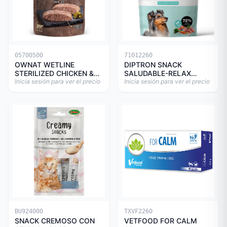
05700500
71012260
OWNAT WETLINE
DIPTRON SNACK
STERILIZED CHICKEN &
SALUDABLE-RELAX
TURKEY CAT 85gr
Inicia sesión para ver el precio
150GR
Inicia sesión para ver el precio
BU924000
TXVF2260
SNACK CREMOSO CON
VETFOOD FOR CALM