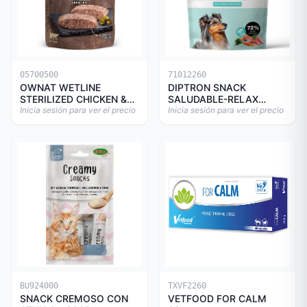
05700500
71012260
OWNAT WETLINE
DIPTRON SNACK
STERILIZED CHICKEN &
SALUDABLE-RELAX
TURKEY CAT 85gr
Inicia sesión para ver el precio
150GR
Inicia sesión para ver el precio
BU924000
TXVF2260
SNACK CREMOSO CON
VETFOOD FOR CALM