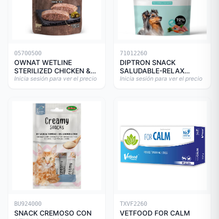
05700500
71012260
OWNAT WETLINE
DIPTRON SNACK
STERILIZED CHICKEN &
SALUDABLE-RELAX
TURKEY CAT 85gr
Inicia sesión para ver el precio
150GR
Inicia sesión para ver el precio
BU924000
TXVF2260
SNACK CREMOSO CON
VETFOOD FOR CALM