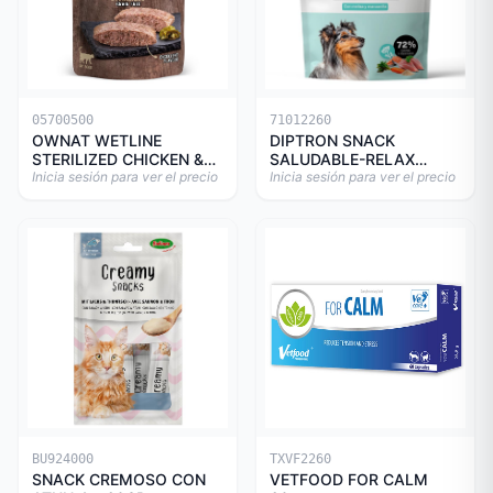
05700500
71012260
OWNAT WETLINE
DIPTRON SNACK
STERILIZED CHICKEN &
SALUDABLE-RELAX
TURKEY CAT 85gr
Inicia sesión para ver el precio
150GR
Inicia sesión para ver el precio
BU924000
TXVF2260
SNACK CREMOSO CON
VETFOOD FOR CALM