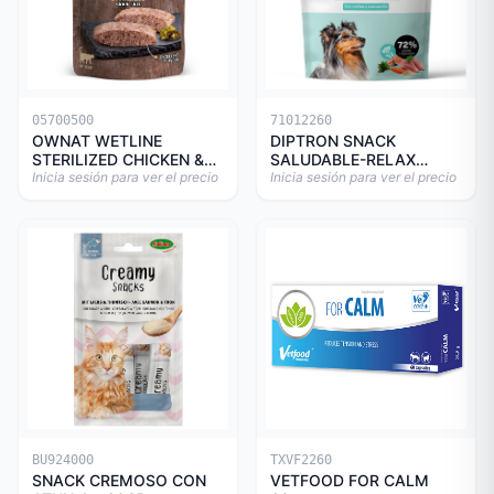
05700500
71012260
OWNAT WETLINE
DIPTRON SNACK
STERILIZED CHICKEN &
SALUDABLE-RELAX
TURKEY CAT 85gr
Inicia sesión para ver el precio
150GR
Inicia sesión para ver el precio
BU924000
TXVF2260
SNACK CREMOSO CON
VETFOOD FOR CALM