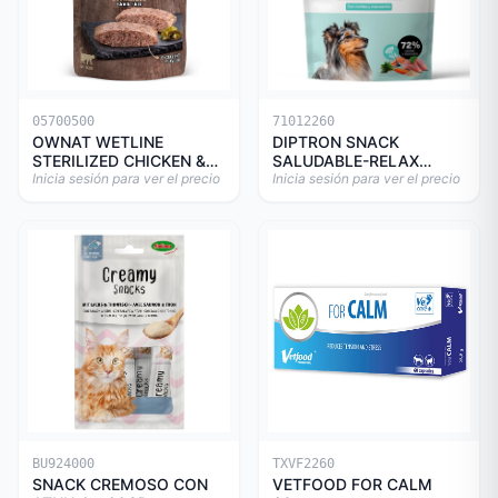
05700500
71012260
OWNAT WETLINE
DIPTRON SNACK
STERILIZED CHICKEN &
SALUDABLE-RELAX
TURKEY CAT 85gr
Inicia sesión para ver el precio
150GR
Inicia sesión para ver el precio
BU924000
TXVF2260
SNACK CREMOSO CON
VETFOOD FOR CALM