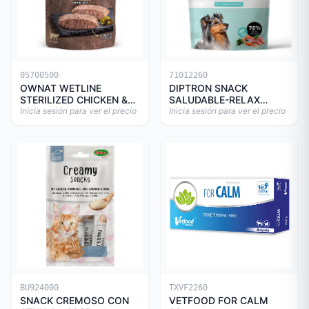
05700500
71012260
OWNAT WETLINE
DIPTRON SNACK
STERILIZED CHICKEN &
SALUDABLE-RELAX
TURKEY CAT 85gr
Inicia sesión para ver el precio
150GR
Inicia sesión para ver el precio
BU924000
TXVF2260
SNACK CREMOSO CON
VETFOOD FOR CALM