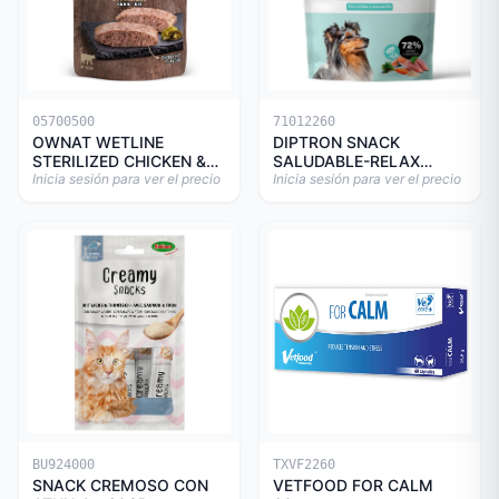
05700500
71012260
OWNAT WETLINE
DIPTRON SNACK
STERILIZED CHICKEN &
SALUDABLE-RELAX
TURKEY CAT 85gr
Inicia sesión para ver el precio
150GR
Inicia sesión para ver el precio
BU924000
TXVF2260
SNACK CREMOSO CON
VETFOOD FOR CALM